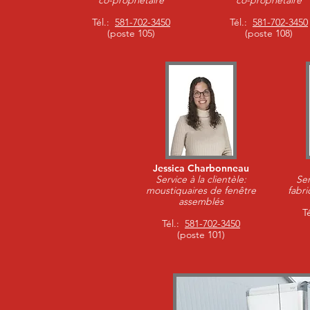
co-propriétaire
co-propriétaire
Tél.:
581-702-3450
Tél.:
581-702-3450
(poste 105)
(poste 108)
Jessica Charbonneau
Service à la clientèle:
Ser
moustiquaires de fenêtre
fabri
assemblés
T
Tél.:
581-702-3450
(poste 101)