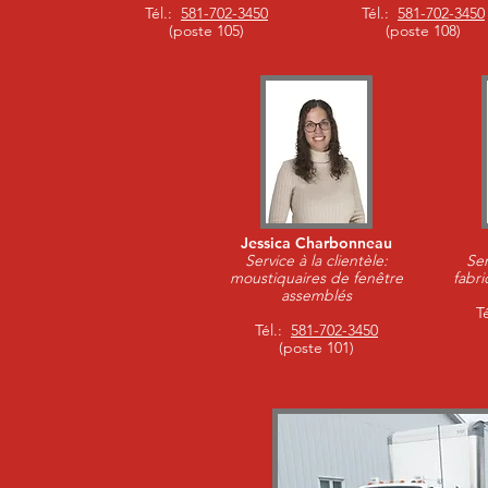
Tél.:
581-702-3450
Tél.:
581-702-3450
(poste 105)
(poste 108)
Jessica Charbonneau
Service à la clientèle:
Ser
moustiquaires de fenêtre
fabri
assemblés
T
Tél.:
581-702-3450
(poste 101)