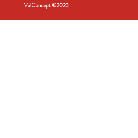
ValConcept ©2023